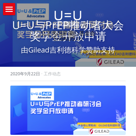
首页
U=U与PrEP推动者大会
奖学金开放申请
北京无国界爱心基金会
什么是U=U
EndAIDS.cn
由Gilead吉利德科学赞助支持
关于我们
活动资源
关于我们
2020年9月22日
·
工作动态
智库与学术委员会
综合预防
资源下载
工作机会
APACC亚太艾滋大会
最新资讯
ART抗病毒治疗
新闻中心
专题项目
HIV确证检测/咨询
无国界爱心
互动问答
U=U&PrEP推动者研讨会
AIDS202020艾滋病大会
猴痘应对
无国界爱心
搜索
+Postive Start积极的开始中国HIV社区赋
U=U&PrEP推动者研讨会2021
社区伙伴