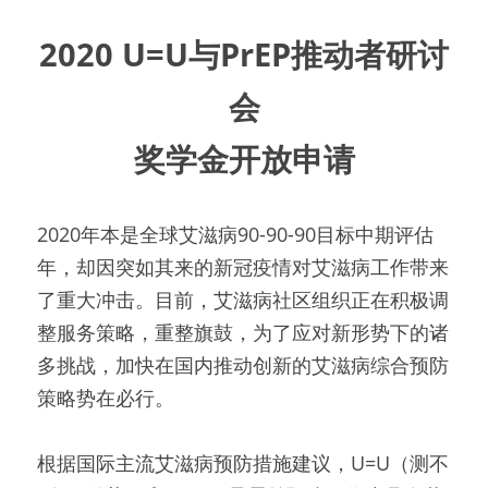
能
立即捐款
U=U&PrEP推动者研讨会2020
PrEP暴露前预防
2020 U=U
与PrEP推动者研讨
Candlelight烛光纪念日
PEP暴露后紧急阻断
会
+series正向系列
中国艾滋病合作交流大会
奖学金开放申请
Fast-Track快速通道城市
娱乐用药减害
2022中国艾滋病合作交流大会
2020年本是全球艾滋病90-90-90目标中期评估
新闻中心
年，却因突如其来的新冠疫情对艾滋病工作带来
世界零歧视日
了重大冲击。目前，艾滋病社区组织正在积极调
整服务策略，重整旗鼓，为了应对新形势下的诸
2021中国艾滋病合作交流大会
多挑战，加快在国内推动创新的艾滋病综合预防
策略势在必行。
根据国际主流艾滋病预防措施建议，U=U（测不