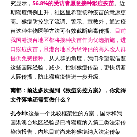
究显示，
56.8%的受访者愿意接种猴痘疫苗
。近
期猴痘病例上升，社区里希望接种疫苗的意愿更
高。猴痘防控除了流调、警示、宣教外，通过疫
苗这种生物医学方法可有效截断病毒传播。
目前
我国港澳台地区都将接种疫苗作为优选措施，进
口猴痘疫苗，且港台地区为经评估的高风险人群
提供免费接种
。从人群的角度，我们希望能借鉴
这些国际经验，减少、控制猴痘传染，更快切断
人际传播，防止猴痘疫情进一步升级。
南都：前边多次提到《猴痘防控方案》，你觉得
文件落地还需要做什么？
孔令坤:
这是一个比较框架性的方案，国际和我
国港澳台地区经验是已将猴痘纳入第二类法定传
染病报告，内地目前尚未将猴痘纳入法定传染