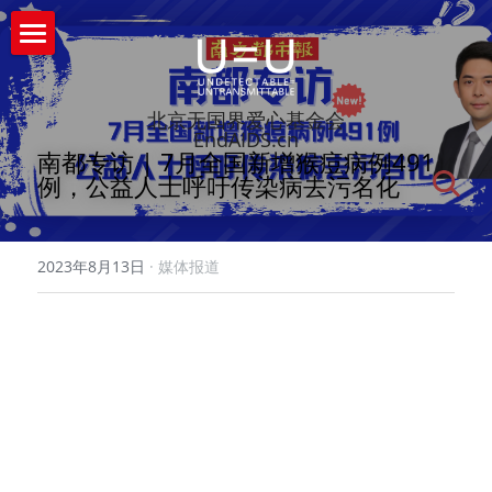
首页
北京无国界爱心基金会
什么是U=U
EndAIDS.cn
南都专访 | 7月全国新增猴痘病例491
关于我们
例，公益人士呼吁传染病去污名化
活动资源
关于我们
2023年8月13日
·
媒体报道
智库与学术委员会
综合预防
资源下载
工作机会
APACC亚太艾滋大会
最新资讯
ART抗病毒治疗
新闻中心
专题项目
HIV确证检测/咨询
无国界爱心
互动问答
U=U&PrEP推动者研讨会
AIDS202020艾滋病大会
猴痘应对
无国界爱心
搜索
+Postive Start积极的开始中国HIV社区赋
U=U&PrEP推动者研讨会2021
社区伙伴