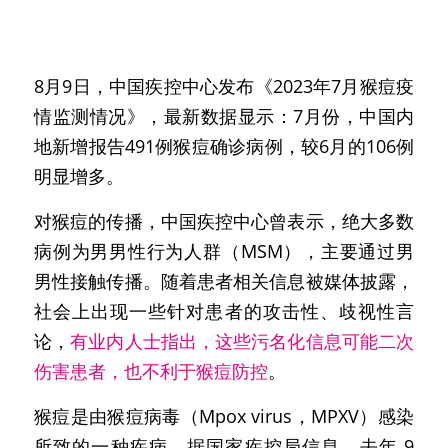
能
立即捐款
U=U&PrEP推动者研讨会2020
PrEP暴露前预防
Candlelight烛光纪念日
PEP暴露后紧急阻断
8月9日，中国疾控中心发布《2023年7月猴痘疫
+series正向系列
情监测情况》，最新数据显示：7月份，中国内
中国艾滋病合作交流大会
地新增报告491例猴痘确诊病例，较6月的106例
Fast-Track快速通道城市
明显增多。
娱乐用药减害
2022中国艾滋病合作交流大会
对猴痘的传播，中国疾控中心曾表示，绝大多数
新闻中心
病例为男男性行为人群（MSM），主要通过男
世界零歧视日
男性接触传播。随着患者相关信息被媒体披露，
社会上出现一些针对患者的攻击性、歧视性言
2021中国艾滋病合作交流大会
论，
有业内人士指出，这些污名化信息可能二次
伤害患者，也不利于猴痘防控
。
猴痘是由猴痘病毒（Mpox virus，MPXV）感染
所致的一种疾病。据国家疾控局信息，去年 9 