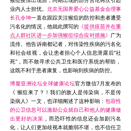
业内人士担忧。
北京无国界爱心公益基金会理事
长孔令坤
一直在跟踪关注猴痘的防控和患者遭受
污名化的情况，他就此撰写的
《
提供疫苗并在重
点人群社区进一步加强猴痘综合应对措施
》
广为
流传。他告诉南都记者，对传染性疾病的污名化
和社会歧视，会让患者担心个人信息泄露后“社
死”，而不敢寻求公共卫生和医疗系统的帮助，
这既不利于患者康复，也影响到疾病的防控。
博鳌亚洲论坛全球健康论坛
官方微信7月发布的
《 猴痘来了？！我们的敌人是传染病，不是传
染病人》一文，也详细阐述了这种影响：
包容性
的公卫信息可以激励公众就自己和他人的健康做
出更好的决策
，而恐吓性的信息还会加剧污名
化，让人们更加歧视本就脆弱不堪，也不信任卫