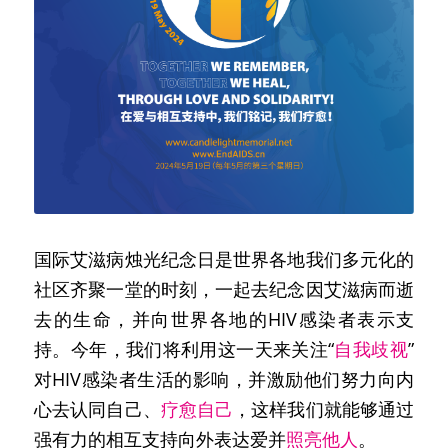
能
立即捐款
U=U&PrEP推动者研讨会2020
PrEP暴露前预防
Candlelight烛光纪念日
PEP暴露后紧急阻断
+series正向系列
中国艾滋病合作交流大会
Fast-Track快速通道城市
娱乐用药减害
2022中国艾滋病合作交流大会
新闻中心
国际艾滋病烛光纪念日是世界各地我们多元化的
世界零歧视日
社区齐聚一堂的时刻，一起去纪念因艾滋病而逝
2021中国艾滋病合作交流大会
去的生命，并向世界各地的HIV感染者表示支
持。今年，我们将利用这一天来关注“
自我歧视
”
对HIV感染者生活的影响，并激励他们努力向内
心去认同自己、
疗愈自己
，这样我们就能够通过
强有力的相互支持向外表达爱并
照亮他人
。