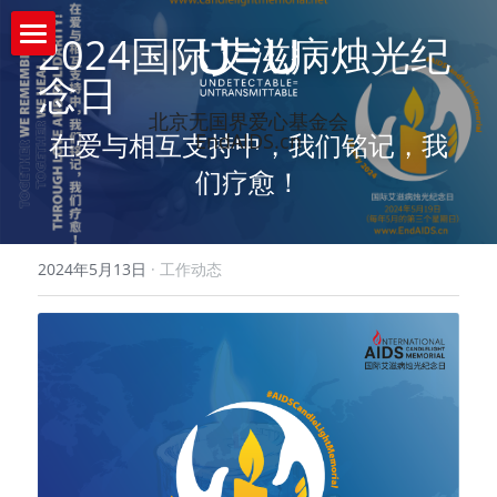
2024国际艾滋病烛光纪
首页
念日
北京无国界爱心基金会
什么是U=U
在爱与相互支持中，我们铭记，我
EndAIDS.cn
们疗愈！
关于我们
活动资源
关于我们
2024年5月13日
·
工作动态
智库与学术委员会
综合预防
资源下载
工作机会
APACC亚太艾滋大会
最新资讯
ART抗病毒治疗
新闻中心
专题项目
HIV确证检测/咨询
无国界爱心
互动问答
U=U&PrEP推动者研讨会
AIDS202020艾滋病大会
猴痘应对
无国界爱心
搜索
+Postive Start积极的开始中国HIV社区赋
U=U&PrEP推动者研讨会2021
社区伙伴