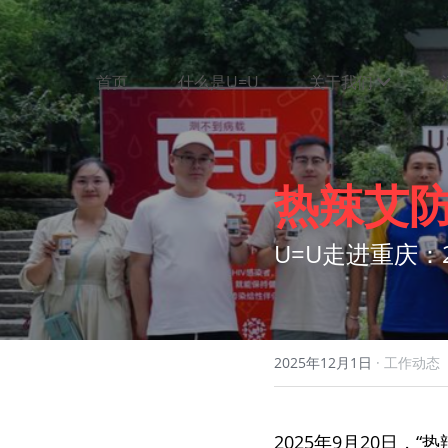
首页
什么是U=U
关于我们
热辣艾防
U=U走进重庆：
2025年12月1日
·
工作动态
2025年9月20日，“