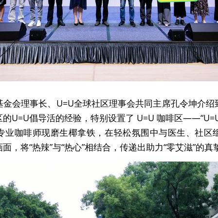
基金会理事长、U=U全球社区理事会共同主席孔令坤介绍
的U=U倡导活的经验，特别设置了 U=U 咖啡区——“U=
专业咖啡师现磨生椰拿铁，在轻松氛围中与医生、社区
面，将“热辣”与“热心”相结合，传递出助力“零艾滋”的真