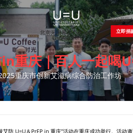
综合预防
活动资源
立即捐
北京无国界爱心基金会
EndAIDS.cn
in重庆｜百人一起喝U
2025重庆市创新艾滋病综合防治工作坊
热辣艾防 U=U＆PrEP in 重庆”活动在重庆成功举行。