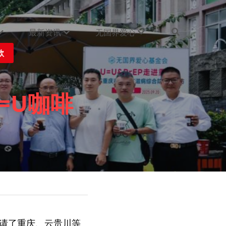
最新资讯
无国界爱心
款
=U咖啡
活动邀请了重庆、云贵川等